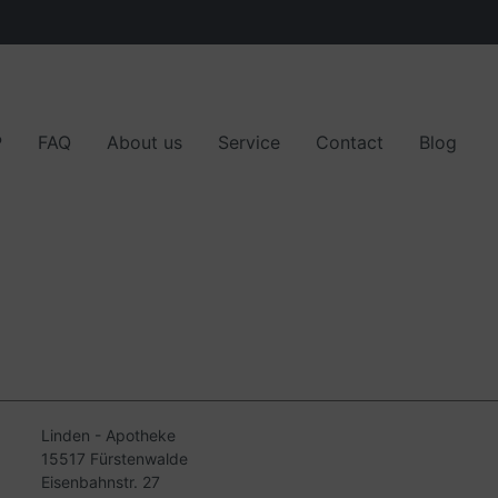
P
FAQ
About us
Service
Contact
Blog
parts
r partners
Customer opinions
Linden - Apotheke
15517 Fürstenwalde
Eisenbahnstr. 27