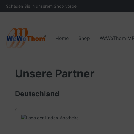
Schauen Sie in unserem Shop vorbei
Home
Shop
WeWoThom M
Areas of application
The development of WeWoThom
Downloads
Accessories and spare 
Functionality
Ou
Unsere Partner
Deutschland