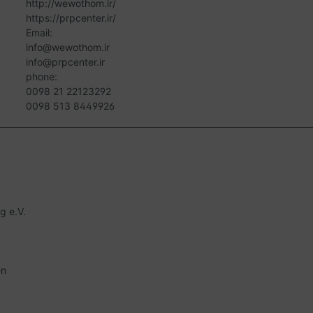
http://wewothom.ir/
https://prpcenter.ir/
Email:
info@wewothom.ir
info@prpcenter.ir
phone:
0098 21 22123292
0098 513 8449926
g e.V.
en