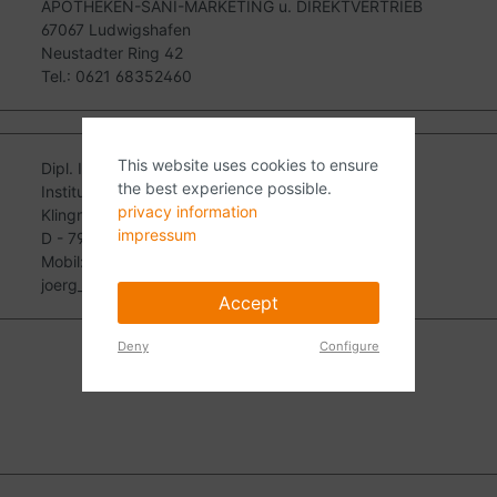
APOTHEKEN-SANI-MARKETING u. DIREKTVERTRIEB
67067 Ludwigshafen
Neustadter Ring 42
Tel.: 0621 68352460
This website uses cookies to ensure
Dipl. Ing. Jörg Langenhan - Heilpraktiker
the best experience possible.
Institut für integrative Diagnostik und Therapie
privacy information
Klingnauer Straße 6
impressum
D - 79761 Waldshut-Tiengen
Mobil: 0049 178 4727898
joerg_langenhan@gmx.net
Accept
Deny
Configure