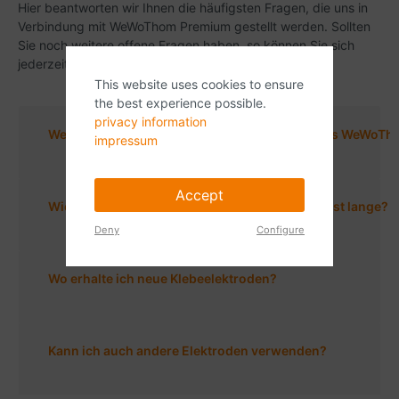
Hier beantworten wir Ihnen die häufigsten Fragen, die uns in
Verbindung mit WeWoThom Premium gestellt werden. Sollten
Sie noch weitere offene Fragen haben, so können Sie sich
jederzeit direkt an uns wenden.
This website uses cookies to ensure
the best experience possible.
privacy information
Wer garantiert mir die erforderliche Qualität des WeWo
impressum
Accept
Wie erhalte ich meine Klebeelektroden möglichst lange?
Deny
Configure
Wo erhalte ich neue Klebeelektroden?
Kann ich auch andere Elektroden verwenden?